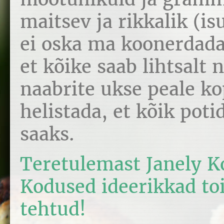
maitsev ja rikkalik (is
ei oska ma koonerdada 
et kõike saab lihtsalt 
naabrite ukse peale k
helistada, et kõik pot
saaks.
Teretulemast Janely K
Kodused ideerikkad to
tehtud!