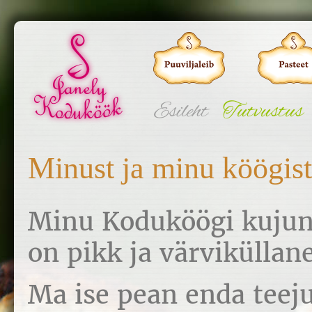
Esileht
Tutvustus
Minust ja minu köögist
Minu Koduköögi kujun
on pikk ja värviküllane
Ma ise pean enda teej