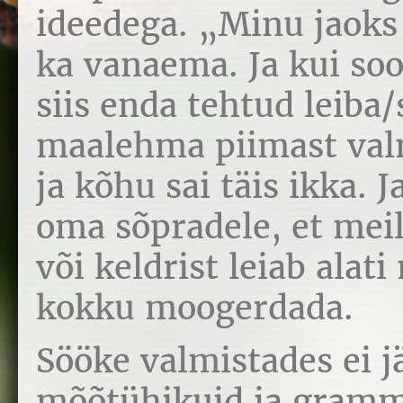
ideedega. „Minu jaoks 
ka vanaema. Ja kui soo
siis enda tehtud leiba/s
maalehma piimast valm
ja kõhu sai täis ikka. J
oma sõpradele, et meil
või keldrist leiab alat
kokku moogerdada.
Sööke valmistades ei j
mõõtühikuid ja gramme,