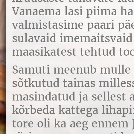
Vanaema lasi piima ha
valmistasime paari p
sulavaid imemaitsvai
maasikatest tehtud to
Samuti meenub mulle 
sõtkutud tainas milless
masindatud ja sellest 
kõrbeda kattega lihap
tore oli ka aeg ennem J