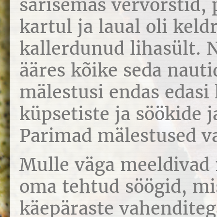
särisemas vervorstid, 
kartul ja laual oli keld
kallerdunud lihasült.
ääres kõike seda nauti
mälestusi endas edasi
küpsetiste ja söökide j
Parimad mälestused va
Mulle väga meeldivad 
oma tehtud söögid, mi
käepäraste vahenditeg