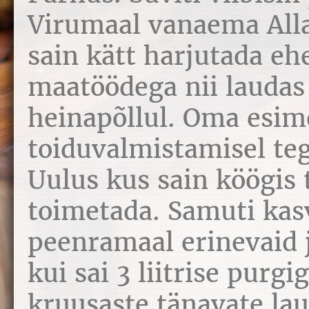
Virumaal vanaema Alla
sain kätt harjutada eh
maatöödega nii laudas
heinapõllul. Oma esi
toiduvalmistamisel te
Uulus kus sain köögis
toimetada. Samuti ka
peenramaal erinevaid j
kui sai 3 liitrise purgi
kruusaste tänavate lau