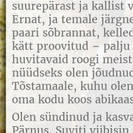
suurepärast ja kallist
Ernat, ja temale järgne
paari sõbrannat, kelle
kätt proovitud – palju 
huvitavaid roogi meist
nüüdseks olen jõudnu
Tõstamaale, kuhu olen
oma kodu koos abikaa
Olen sündinud ja kasv
Pärnus. Suviti viibisin